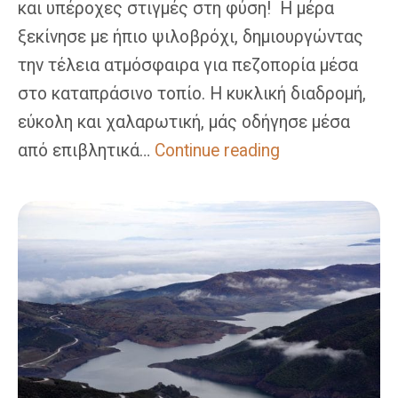
και υπέροχες στιγμές στη φύση! ️ Η μέρα
ξεκίνησε με ήπιο ψιλοβρόχι, δημιουργώντας
την τέλεια ατμόσφαιρα για πεζοπορία μέσα
στο καταπράσινο τοπίο. Η κυκλική διαδρομή,
εύκολη και χαλαρωτική, μάς οδήγησε μέσα
Δρυόδασος
από επιβλητικά…
Continue reading
Ρουπάκι:
Ημερήσια
Πεζοπορία
Στη
Φύση