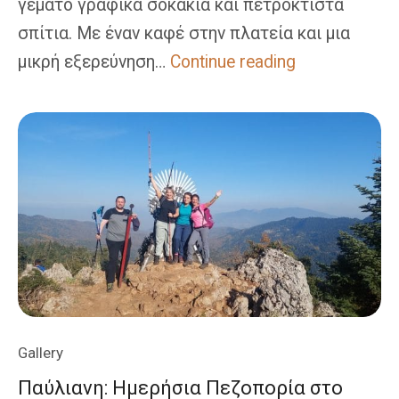
γεμάτο γραφικά σοκάκια και πετρόκτιστα
σπίτια. Με έναν καφέ στην πλατεία και μια
Κάστρο
μικρή εξερεύνηση…
Continue reading
Μενελαΐδος
&
Λουτρά
Σμοκόβου:
Διήμερη
Πεζοπορία
&
Χαλάρωση
Gallery
Παύλιανη: Ημερήσια Πεζοπορία στο