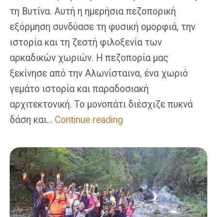
τη Βυτίνα. Αυτή η ημερήσια πεζοπορική
εξόρμηση συνδύασε τη φυσική ομορφιά, την
ιστορία και τη ζεστή φιλοξενία των
αρκαδικών χωριών. Η πεζοπορία μας
ξεκίνησε από την Αλωνίσταινα, ένα χωριό
γεμάτο ιστορία και παραδοσιακή
αρχιτεκτονική. Το μονοπάτι διέσχιζε πυκνά
Αλωνίσταινα
δάση και…
Continue reading
–
Βυτίνα:
Πεζοπορία
Στα
Μονοπάτια
Της
Ορεινής