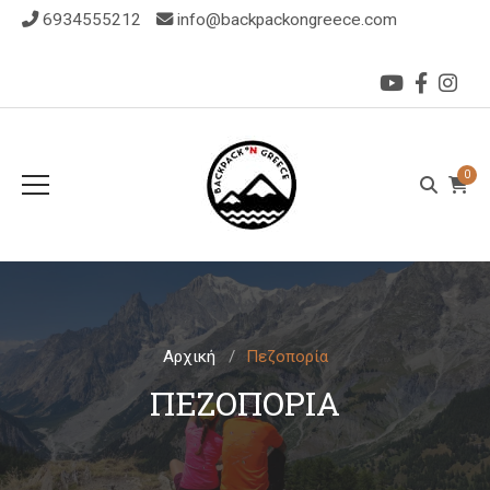
6934555212
info@backpackongreece.com
0
Αρχική
Πεζοπορία
ΠΕΖΟΠΟΡΊΑ