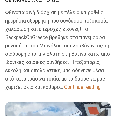
Φθινοπωρινή διάσχιση με τέλειο καιρό!Μια
ημερήσια εξόρμηση που συνδύασε πεζοπορία,
χαλάρωση και υπέροχες εικόνες! Το
BackpackOnGreece βρέθηκε στα πανέμορφα
μονοπάτια του Μαινάλου, απολαμβάνοντας τη
διαδρομή από την Ελάτη στη Βυτίνα κάτω από
ιδανικές καιρικές συνθήκες. Η πεζοπορία,
εύκολη και απολαυστική, μας οδήγησε μέσα
από καταπράσινα τοπία, με το δάσος να μας
Ελάτη
χαρίζει σκιά και καθαρό…
Continue reading
–
Βυτίνα:
Ημερήσ
Πεζοπο