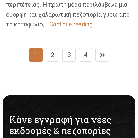
περιπέτειας. Η πρώτη μέρα περιλάμβανε μια
όμορφη και χαλαρωτική πεζοπορία γύρω από
Πεζοπορία
το καταφύγιο,…
Continue reading
Στο
Φαράγγι
Πλοήγηση
Του
1
2
3
4
Ενιπέα
άρθρων
–
Ο
Όλυμπος
Στη
Φύση
Και
Κάνε εγγραφή για νέες
Στην
Καρδιά
εκδρομές & πεζοπορίες
Μας