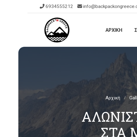
6934555212
info@backpackongreece
ΑΡΧΙΚΗ
Αρχική
Gal
ΑΛΩΝΊΣ
ΣΤΑ 