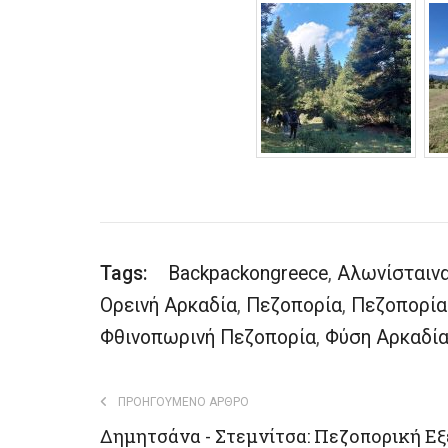
Tags:
Backpackongreece
,
Αλωνίσταιν
Ορεινή Αρκαδία
,
Πεζοπορία
,
Πεζοπορία 
Φθινοπωρινή Πεζοπορία
,
Φύση Αρκαδί
ΠΡΟΗΓΟΎΜΕΝΟ ΆΡΘΡΟ
Δημητσάνα - Στεμνίτσα: Πεζοπορική Ε