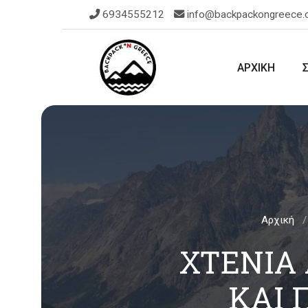
6934555212
info@backpackongreece
ΑΡΧΙΚΗ
Αρχική
ΧΤΈΝΙΑ
ΚΑΙ 