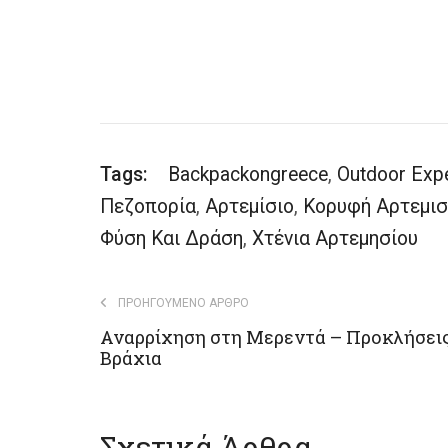
Tags:
Backpackongreece
,
Outdoor Exp
Πεζοπορία
,
Αρτεμίσιο
,
Κορυφή Αρτεμισ
Φύση Και Δράση
,
Χτένια Αρτεμησίου
ΠΡΟΗΓΟΎΜΕΝΟ ΆΡΘΡΟ
Αναρρίχηση στη Μερεντά – Προκλήσεις
Βράχια
Σχετικά Άρθρα