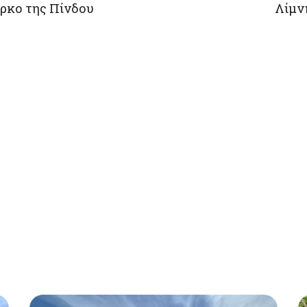
άρκο της Πίνδου
Λίμν