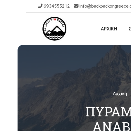
6934555212
info@backpackongreece
ΑΡΧΙΚΗ
Αρχική
ΠΥΡΑΜΊ
ΑΝΆΒ