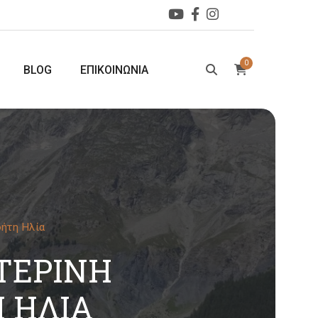
0
BLOG
ΕΠΙΚΟΙΝΩΝΙΑ
φήτη Ηλία
ΧΤΕΡΙΝΉ
 ΗΛΊΑ