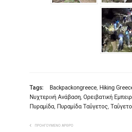
Tags:
Backpackongreece
,
Hiking Greec
Νυχτερινή Ανάβαση
,
Ορειβατική Εμπειρ
Πυραμίδα
,
Πυραμίδα Ταΰγετος
,
Ταΰγετ
ΠΡΟΗΓΟΎΜΕΝΟ ΆΡΘΡΟ