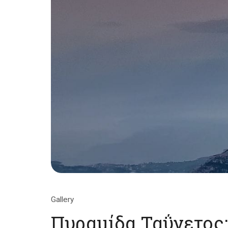
Gallery
Πυραμίδα Ταΰγετος: