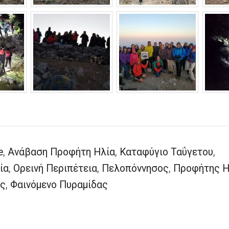
e
,
Ανάβαση Προφήτη Ηλία
,
Καταφύγιο Ταΰγετου
,
ία
,
Ορεινή Περιπέτεια
,
Πελοπόννησος
,
Προφήτης Η
ος
,
Φαινόμενο Πυραμίδας