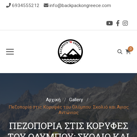
6934555212
info@backpackongreece.com
0
Αρχική
Gallery
Πεζοπορία στις Κορυφές του Ολύμπου: Σκολιό και Άγιος
Αντώνιος
ΠΕΖΟΠΟΡΊΑ ΣΤΙΣ ΚΟΡΥΦΈΣ
ΤΟΥ ΟΛΎΜΠΟΥ: ΣΚΟΛΙΌ ΚΑΙ