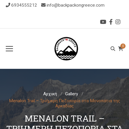
6934555212
info@backpackongreece.com
0
Αρχική
Gallery
Menalon Trail – Τριήμερη Πεζοπορία στα Μονοπάτια της
Αρκαδίας
MENALON TRAIL –
ΤΡΙΉΜΕΡΗ ΠΕΖΟΠΟΡΊΑ ΣΤΑ