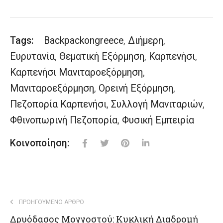
Tags:
Backpackongreece
,
Διήμερη
,
Ευρυτανία
,
Θεματική Εξόρμηση
,
Καρπενήσι
,
Καρπενήσι Μανιταροεξόρμηση
,
Μανιταροεξόρμηση
,
Ορεινή Εξόρμηση
,
Πεζοπορία Καρπενήσι
,
Συλλογή Μανιταριών
,
Φθινοπωρινή Πεζοπορία
,
Φυσική Εμπειρία
Κοινοποίηση:
ΠΡΟΗΓΟΎΜΕΝΟ ΆΡΘΡΟ
Δρυόδασος Μογγοστού: Κυκλική Διαδρομή