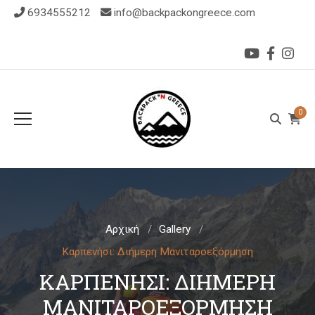
6934555212
info@backpackongreece.com
0
Αρχική
Gallery
Καρπενήσι: Διήμερη Μανιταροεξόρμηση
ΚΑΡΠΕΝΉΣΙ: ΔΙΉΜΕΡΗ
ΜΑΝΙΤΑΡΟΕΞΌΡΜΗΣΗ