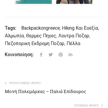
Tags:
Backpackongreece
,
Hiking Και Ευεξία
,
Αλμωπία
,
Θερμες Πηγες
,
Λουτρα Ποζαρ
,
Πεζοπορικη Εκδρομη Ποζαρ
,
Πέλλα
Κοινοποίηση:
ΠΡΟΗΓΟΎΜΕΝΟ ΆΡΘΡΟ
Μονή Πολεμάρχας – Παλιά Επίδαυρος
ΕΠΌΜΕΝΟ ΆΡΘΡΟ