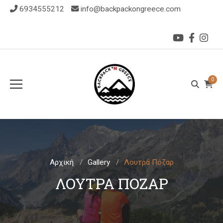
6934555212
info@backpackongreece.com
0
Αρχική
Gallery
Λουτρά Πόζαρ
ΛΟΥΤΡΆ ΠΌΖΑΡ