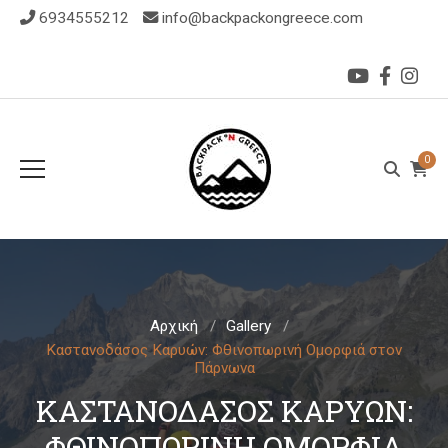
6934555212
info@backpackongreece.com
0
Αρχική
Gallery
Καστανοδάσος Καρυών: Φθινοπωρινή Ομορφιά στον
Πάρνωνα
ΚΑΣΤΑΝΟΔΆΣΟΣ ΚΑΡΥΏΝ:
ΦΘΙΝΟΠΩΡΙΝΉ ΟΜΟΡΦΙΆ