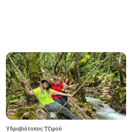
Υδροβιότοπος Τζιρού