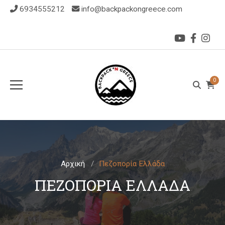
6934555212
info@backpackongreece.com
0
Αρχική
Πεζοπορία Ελλάδα
ΠΕΖΟΠΟΡΊΑ ΕΛΛΆΔΑ