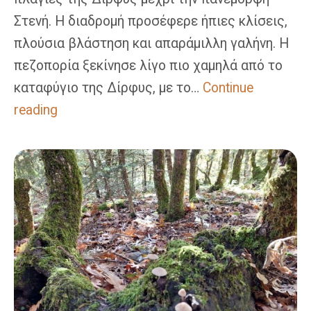
Στενή. Η διαδρομή προσέφερε ήπιες κλίσεις,
πλούσια βλάστηση και απαράμιλλη γαλήνη. Η
πεζοπορία ξεκίνησε λίγο πιο χαμηλά από το
καταφύγιο της Δίρφυς, με το…
Continue
Αισθητικό
reading
Δάσος
Στενής:
Πεζοπορία
Στη
Φύση
Της
Ευβοίας