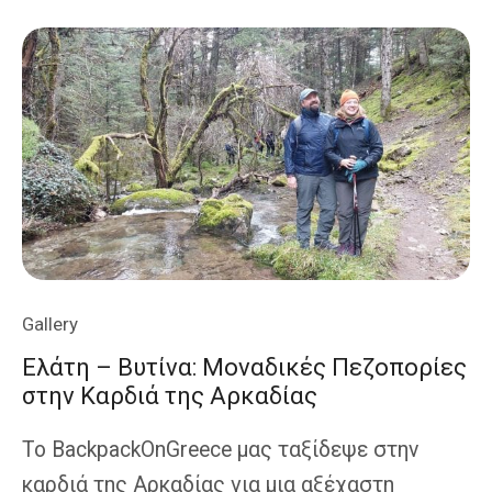
Δελφοί
–
Κίρρα,
Ένα
Ταξίδι
Στην
Ιστορία
Gallery
Ελάτη – Βυτίνα: Μοναδικές Πεζοπορίες
στην Καρδιά της Αρκαδίας
Το BackpackOnGreece μας ταξίδεψε στην
καρδιά της Αρκαδίας για μια αξέχαστη