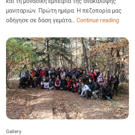
και τη μοναδική εμπειρία της ανακάλυψης
μανιταριών. Πρώτη ημέρα: Η πεζοπορία μας
Κυνήγι
οδήγησε σε δάση γεμάτα…
Continue reading
Μανιτα
Εξερε
Στα
Δάση
Του
Καρπε
Gallery