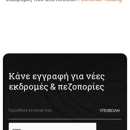
Στο
Αχα
–
Δρ
Και
Προ
Στα
Βρά
Κάνε εγγραφή για νέες
εκδρομές & πεζοπορίες