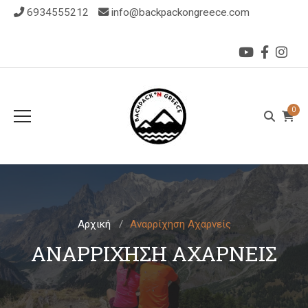
6934555212
info@backpackongreece.com
0
Αρχική
Αναρρίχηση Αχαρνείς
ΑΝΑΡΡΊΧΗΣΗ ΑΧΑΡΝΕΊΣ