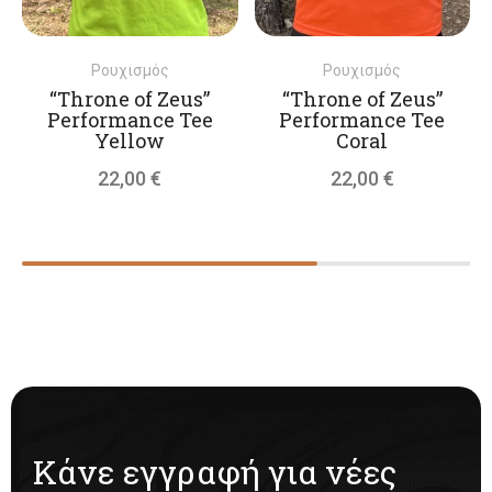
πολλαπλές
πολλ
παραλλαγές.
παραλ
Ρουχισμός
Ρουχισμός
Οι
Οι
“Throne of Zeus”
“Throne of Zeus”
επιλογές
επιλο
Performance Tee
Performance Tee
Yellow
Coral
μπορούν
μπορ
22,00
€
22,00
€
να
να
επιλεγούν
επιλε
στη
στη
σελίδα
σελίδ
του
του
προϊόντος
προϊό
Κάνε εγγραφή για νέες