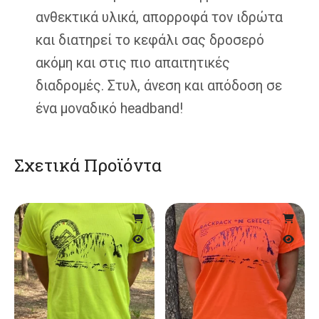
ανθεκτικά υλικά, απορροφά τον ιδρώτα
και διατηρεί το κεφάλι σας δροσερό
ακόμη και στις πιο απαιτητικές
διαδρομές. Στυλ, άνεση και απόδοση σε
ένα μοναδικό headband!
Σχετικά Προϊόντα
Αυτό
Αυτό
το
το
προϊόν
προϊό
έχει
έχει