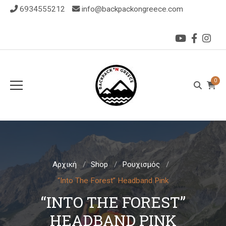
6934555212
info@backpackongreece.com
0
Αρχική
Shop
Ρουχισμός
“Ιnto The Forest” Headband Pink
“ΙNTO THE FOREST”
HEADBAND PINK