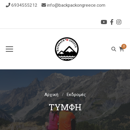
6934555212
info@backpackongreece.com
0
Αρχική
Εκδρομές
ΤΎΜΦΗ