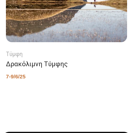
Τύμφη
Δρακόλιμνη Τύμφης
7-9/6/25